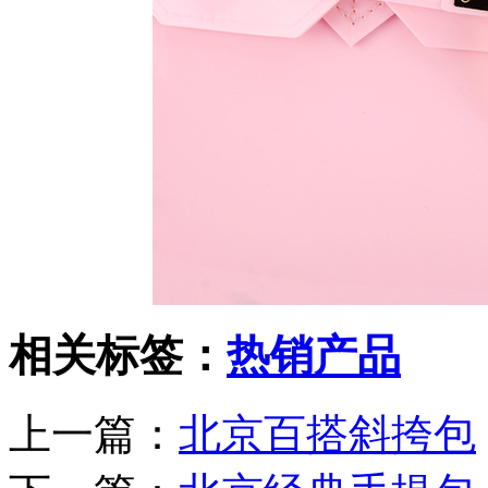
相关标签：
热销产品
上一篇：
北京百搭斜挎包