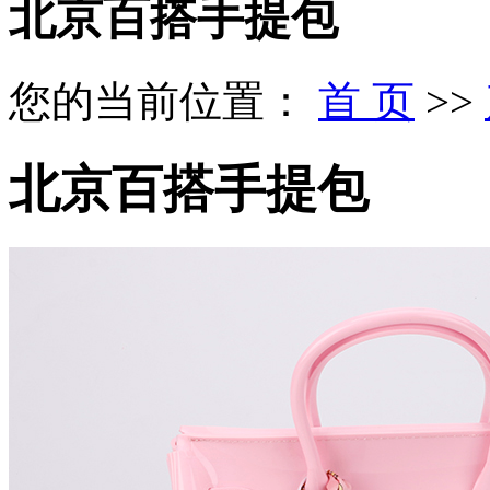
北京百搭手提包
您的当前位置：
首 页
>>
北京百搭手提包