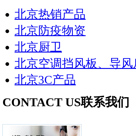
北京热销产品
北京防疫物资
北京厨卫
北京空调挡风板、导风
北京3C产品
CONTACT US
联系我们