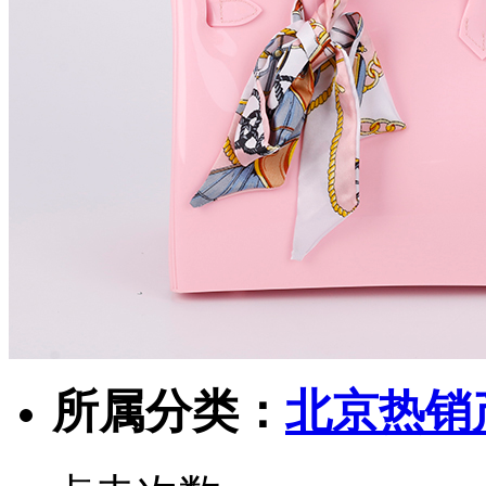
所属分类：
北京热销