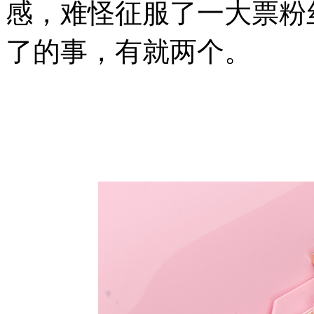
感，难怪征服了一大票粉
了的事，有就两个。