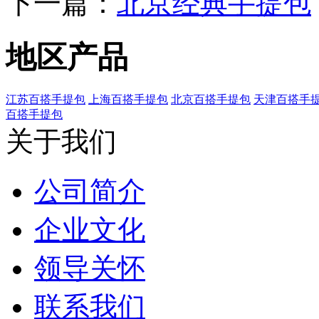
下一篇：
北京经典手提包
地区产品
江苏百搭手提包
上海百搭手提包
北京百搭手提包
天津百搭手
百搭手提包
关于我们
公司简介
企业文化
领导关怀
联系我们