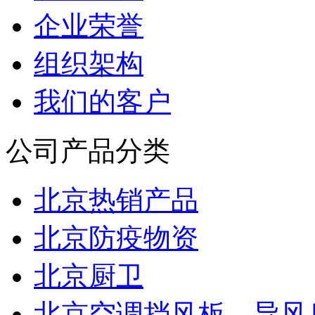
企业荣誉
组织架构
我们的客户
公司产品分类
北京热销产品
北京防疫物资
北京厨卫
北京空调挡风板、导风