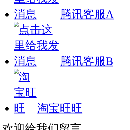
腾讯客服A
腾讯客服B
淘宝旺旺
欢迎给我们留言