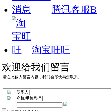
腾讯客服B
淘宝旺旺
欢迎给我们留言
请在此输入留言内容，我们会尽快与您联系。
联系人
座机/手机号码