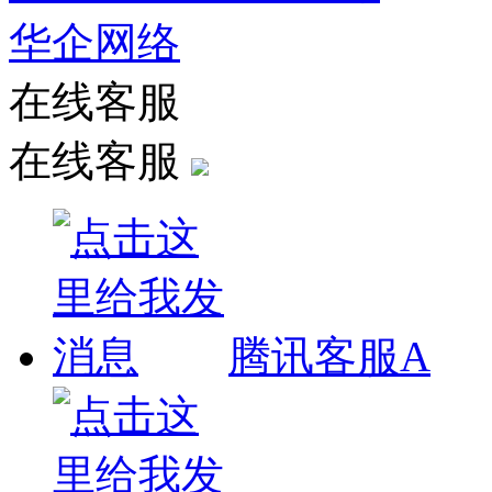
华企网络
在线客服
在线客服
腾讯客服A