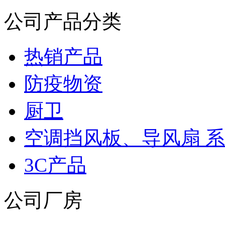
公司产品分类
热销产品
防疫物资
厨卫
空调挡风板、导风扇 
3C产品
公司厂房