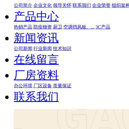
公司简介
企业文化
领导关怀
联系我们
企业荣誉
组织架
产品中心
热销产品
防疫物资
厨卫
空调挡风板、...
3C产品
新闻资讯
公司新闻
行业新闻
技术知识
在线留言
厂房资料
办公环境
厂区设备
质量保证
联系我们