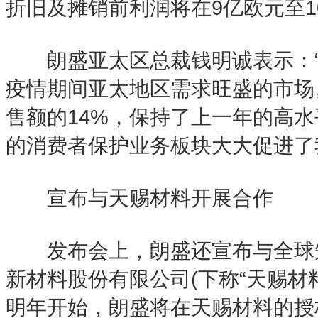
折旧及摊销前利润将在9亿欧元至1
朗盛亚太区总裁钱明诚表示：“
疫情期间亚太地区需求旺盛的市场
售额的14%，保持了上一年的高
的消费者保护业务板块大大促进了
宣布与天赐材料开展合作
发布会上，朗盛还宣布与全球知
新材料股份有限公司(下称“天赐材
明年开始，朗盛将在天赐材料的授