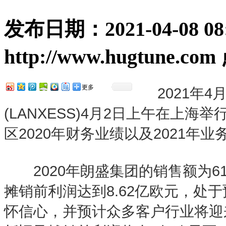
发布日期：
2021-04-08 08
http://www.hugtune.com
更多
2021年
(LANXESS)4月2日上午在上海
区2020年财务业绩以及2021年业
2020年朗盛集团的销售额为61
摊销前利润达到8.62亿欧元，处
怀信心，并预计众多客户行业将迎