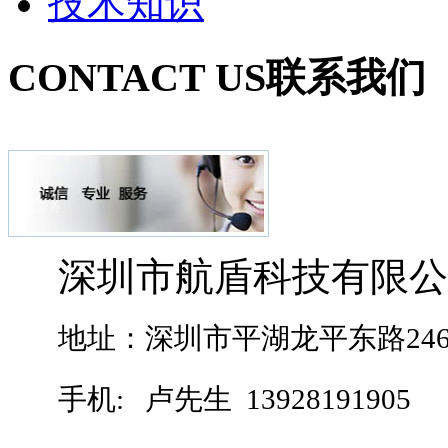
技术知识
CONTACT US
联系我们
深圳市航盾科技有限公
地址：深圳市平湖龙平东路24
手机:
卢先生 13928191905