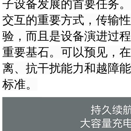
子设备发展的首要任务。
交互的重要方式，传输性
验，而且是设备演进过程
重要基石。可以预见，在
离、抗干扰能力和越障能
标准。