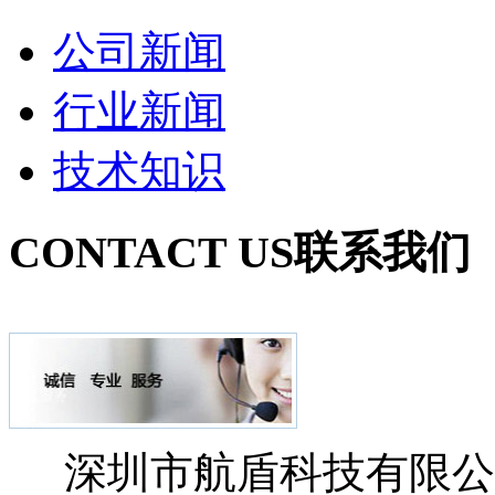
公司新闻
行业新闻
技术知识
CONTACT US
联系我们
深圳市航盾科技有限公