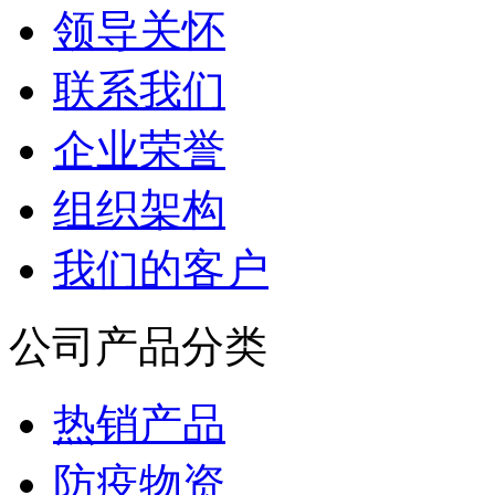
领导关怀
联系我们
企业荣誉
组织架构
我们的客户
公司产品分类
热销产品
防疫物资