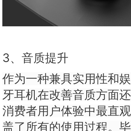
3、音质提升
作为一种兼具实用性和娱
牙耳机在改善音质方面还
消费者用户体验中最直观
盖了所有的使用过程。毕