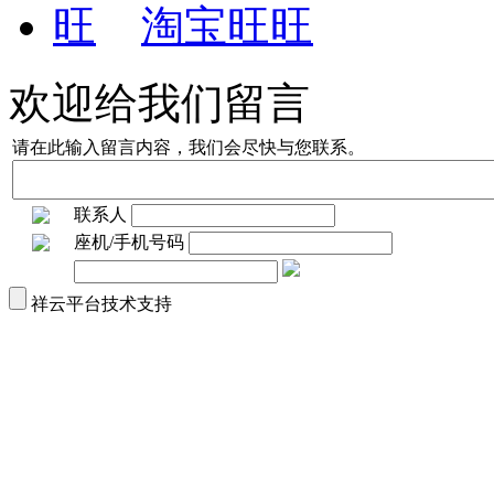
淘宝旺旺
欢迎给我们留言
请在此输入留言内容，我们会尽快与您联系。
联系人
座机/手机号码
祥云平台技术支持