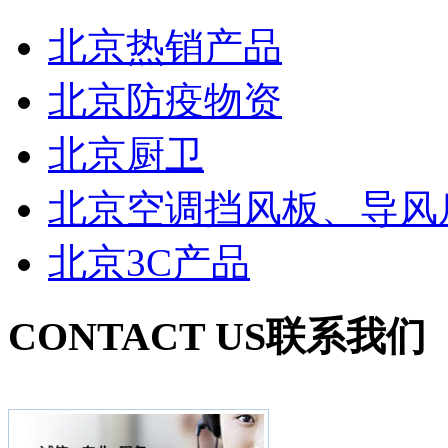
北京热销产品
北京防疫物资
北京厨卫
北京空调挡风板、导风
北京3C产品
CONTACT US
联系我们