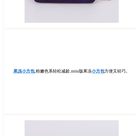
果冻小方包
,粉嫩色系轻松减龄,mini版果冻
小方包
方便又轻巧。