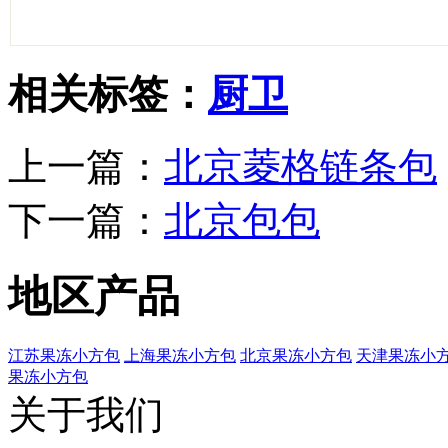
相关标签：
厨卫
上一篇：
北京菱格链条包
下一篇：
北京包包
地区产品
江苏果冻小方包
上海果冻小方包
北京果冻小方包
天津果冻小
果冻小方包
关于我们