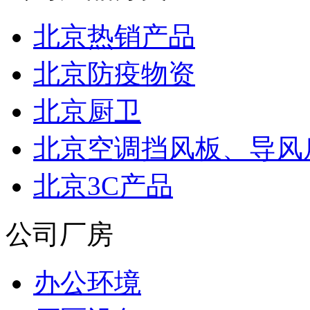
北京热销产品
北京防疫物资
北京厨卫
北京空调挡风板、导风
北京3C产品
公司厂房
办公环境