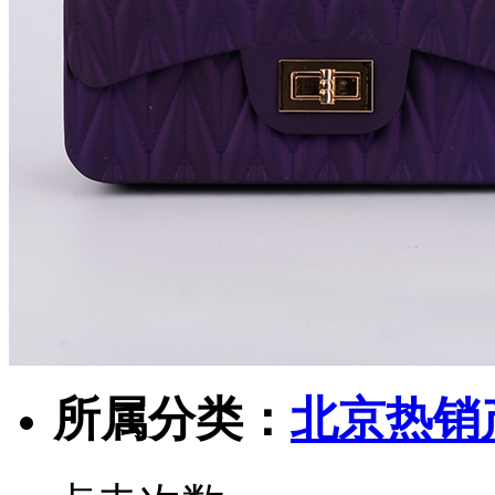
所属分类：
北京热销