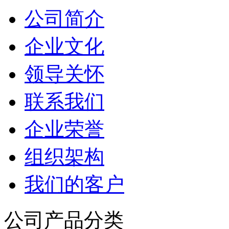
公司简介
企业文化
领导关怀
联系我们
企业荣誉
组织架构
我们的客户
公司产品分类