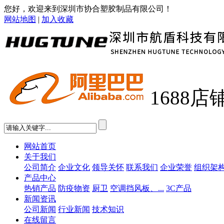
您好，欢迎来到深圳市协合塑胶制品有限公司！
网站地图
|
加入收藏
1688店
网站首页
关于我们
公司简介
企业文化
领导关怀
联系我们
企业荣誉
组织架
产品中心
热销产品
防疫物资
厨卫
空调挡风板、...
3C产品
新闻资讯
公司新闻
行业新闻
技术知识
在线留言