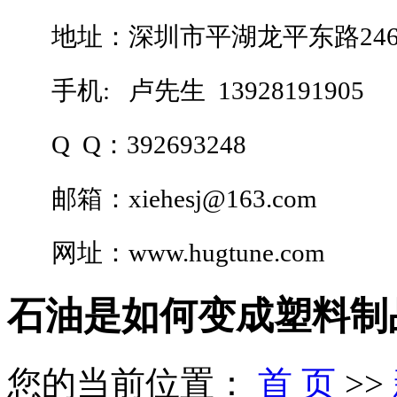
地址：深圳市平湖龙平东路24
手机:
卢先生 13928191905
Q Q：392693248
邮箱：
xiehesj@163.com
网址：
www.hugtune.com
石油是如何变成塑料制
您的当前位置：
首 页
>>